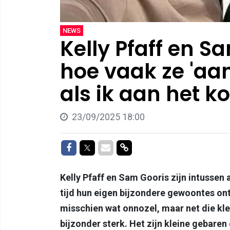
NEWS
Kelly Pfaff en S
hoe vaak ze 'aan 
als ik aan het ko
23/09/2025 18:00
Delen op Facebook
Delen op Twitter
Delen via Mail
Delen via link
Kelly Pfaff en Sam Gooris zijn intussen
tijd hun eigen bijzondere gewoontes on
misschien wat onnozel, maar net die klei
bijzonder sterk. Het zijn kleine gebare