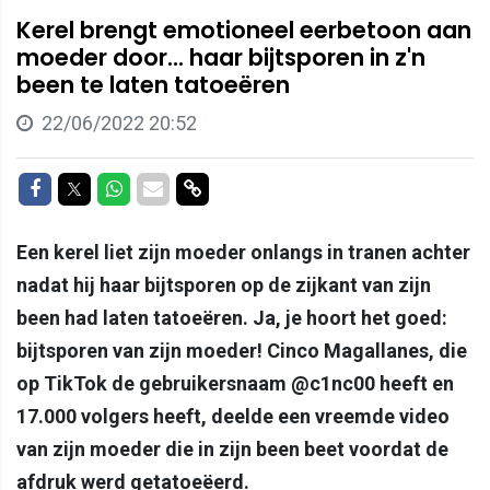
Kerel brengt emotioneel eerbetoon aan
moeder door... haar bijtsporen in z'n
been te laten tatoeëren
22/06/2022 20:52
Delen op Facebook
Delen op Twitter
Delen op Whatsapp
Delen via Mail
Delen via link
Een kerel liet zijn moeder onlangs in tranen achter
nadat hij haar bijtsporen op de zijkant van zijn
been had laten tatoeëren. Ja, je hoort het goed:
bijtsporen van zijn moeder! Cinco Magallanes, die
op TikTok de gebruikersnaam @c1nc00 heeft en
17.000 volgers heeft, deelde een vreemde video
van zijn moeder die in zijn been beet voordat de
afdruk werd getatoeëerd.