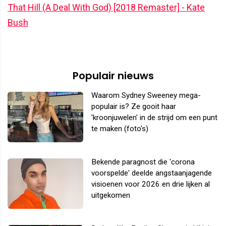
That Hill (A Deal With God) [2018 Remaster] - Kate
Bush
Populair nieuws
Waarom Sydney Sweeney mega-
populair is? Ze gooit haar
'kroonjuwelen' in de strijd om een punt
te maken (foto's)
Bekende paragnost die 'corona
voorspelde' deelde angstaanjagende
visioenen voor 2026 en drie lijken al
uitgekomen