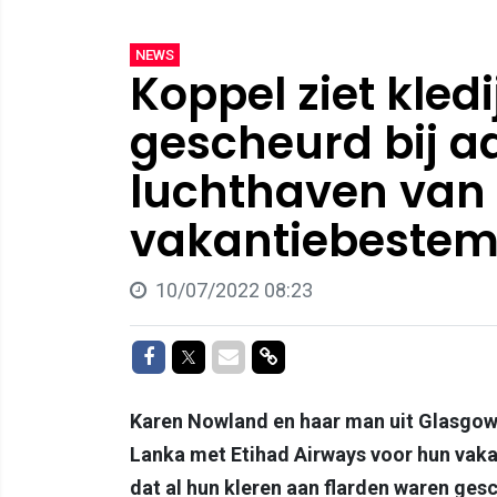
NEWS
Koppel ziet kled
gescheurd bij 
luchthaven van
vakantiebeste
10/07/2022 08:23
Delen op Facebook
Delen op Twitter
Delen via Mail
Delen via link
Karen Nowland en haar man uit Glasgow,
Lanka met Etihad Airways voor hun vaka
dat al hun kleren aan flarden waren ges