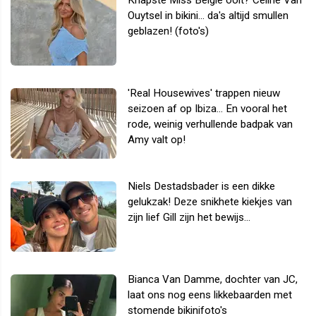
Knapste Miss België ooit? Celine Van
Ouytsel in bikini... da's altijd smullen
geblazen! (foto's)
'Real Housewives' trappen nieuw
seizoen af op Ibiza... En vooral het
rode, weinig verhullende badpak van
Amy valt op!
Niels Destadsbader is een dikke
gelukzak! Deze snikhete kiekjes van
zijn lief Gill zijn het bewijs...
Bianca Van Damme, dochter van JC,
laat ons nog eens likkebaarden met
stomende bikinifoto's