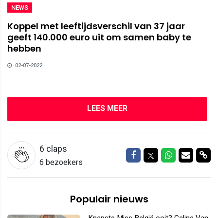
NEWS
Koppel met leeftijdsverschil van 37 jaar
geeft 140.000 euro uit om samen baby te
hebben
02-07-2022
LEES MEER
6
claps
Delen op Facebook
Delen op Twitter
Delen op W
Delen v
Del
6 bezoekers
Populair nieuws