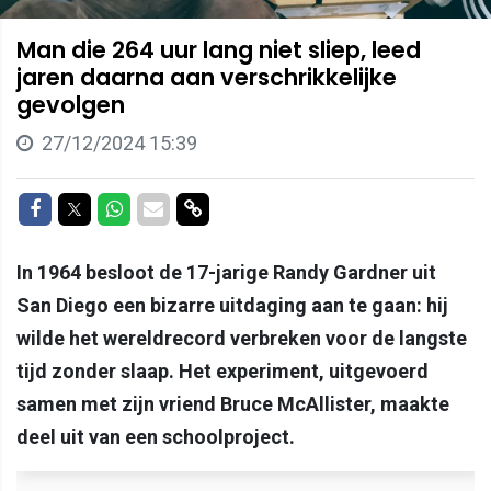
Man die 264 uur lang niet sliep, leed
jaren daarna aan verschrikkelijke
gevolgen
27/12/2024 15:39
Delen op Facebook
Delen op Twitter
Delen op Whatsapp
Delen via Mail
Delen via link
In 1964 besloot de 17-jarige Randy Gardner uit
San Diego een bizarre uitdaging aan te gaan: hij
wilde het wereldrecord verbreken voor de langste
tijd zonder slaap. Het experiment, uitgevoerd
samen met zijn vriend Bruce McAllister, maakte
deel uit van een schoolproject.