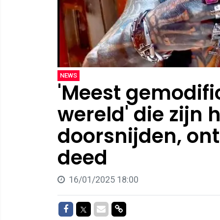
NEWS
'Meest gemodifi
wereld' die zijn 
doorsnijden, on
deed
16/01/2025 18:00
Delen op Facebook
Delen op Twitter
Delen via Mail
Delen via link