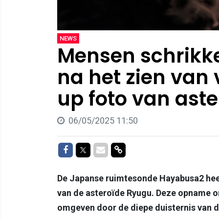
NEWS
Mensen schrikke
na het zien van 
up foto van aste
06/05/2025 11:50
Delen op Facebook
Delen op Twitter
Delen via Mail
Delen via link
De Japanse ruimtesonde Hayabusa2 hee
van de asteroïde Ryugu. Deze opname ont
omgeven door de diepe duisternis van d