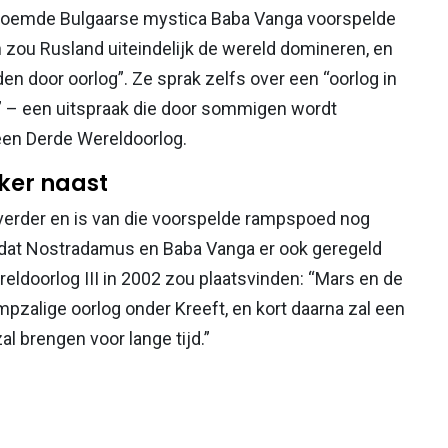
eroemde Bulgaarse mystica Baba Vanga voorspelde
 zou Rusland uiteindelijk de wereld domineren, en
n door oorlog”. Ze sprak zelfs over een “oorlog in
n” – een uitspraak die door sommigen wordt
 een Derde Wereldoorlog.
ker naast
 verder en is van die voorspelde rampspoed nog
n dat Nostradamus en Baba Vanga er ook geregeld
reldoorlog III in 2002 zou plaatsvinden: “Mars en de
mpzalige oorlog onder Kreeft, en kort daarna zal een
l brengen voor lange tijd.”