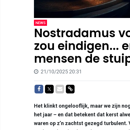
NEWS
Nostradamus vo
zou eindigen... 
mensen de stuipe
21/10/2025 20:31
Delen op Facebook
Delen op Twitter
Delen via Mail
Delen via link
Het klinkt ongelooflijk, maar we zijn n
het jaar – en dat betekent dat kerst al
waren op z’n zachtst gezegd turbulent.