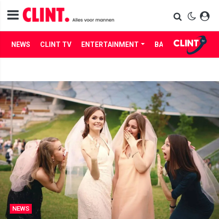
NEWS
CLINT TV
ENTERTAINMENT
BABES
LIFE
NEWS