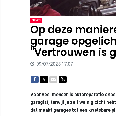
NEWS
Op deze maniere
garage opgelich
"Vertrouwen is g
09/07/2025 17:07
Delen op Facebook
Delen op Twitter
Delen via Mail
Delen via link
Voor veel mensen is autoreparatie onbek
garagist, terwijl je zelf weinig zicht h
dat maakt garages tot een kwetsbare pl