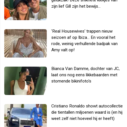
gelukzak! Deze snikhete kiekjes van
zijn lief Gill zijn het bewijs...
'Real Housewives' trappen nieuw
seizoen af op Ibiza... En vooral het
rode, weinig verhullende badpak van
Amy valt op!
Bianca Van Damme, dochter van JC,
laat ons nog eens likkebaarden met
stomende bikinifoto's
Cristiano Ronaldo showt autocollectie
die tientallen miljoenen waard is (en hij
weet zelf niet hoeveel hij er heeft)