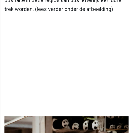
bushalte in deze regio’s kan dus letterlijk een dure
trek worden. (lees verder onder de afbeelding)