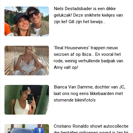
Niels Destadsbader is een dikke
gelukzak! Deze snikhete kiekjes van
zijn lief Gill zijn het bewijs...
'Real Housewives' trappen nieuw
seizoen af op Ibiza... En vooral het
rode, weinig verhullende badpak van
Amy valt op!
Bianca Van Damme, dochter van JC,
laat ons nog eens likkebaarden met
stomende bikinifoto's
Cristiano Ronaldo showt autocollectie
die tientallen miljoenen waard is (en hij