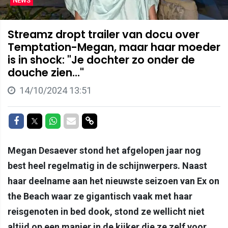
NEWS
Streamz dropt trailer van docu over
Temptation-Megan, maar haar moeder
is in shock: "Je dochter zo onder de
douche zien..."
14/10/2024 13:51
Delen op Facebook
Delen op Twitter
Delen op Whatsapp
Delen via Mail
Delen via link
Megan Desaever stond het afgelopen jaar nog
best heel regelmatig in de schijnwerpers. Naast
haar deelname aan het nieuwste seizoen van Ex on
the Beach waar ze gigantisch vaak met haar
reisgenoten in bed dook, stond ze wellicht niet
altijd op een manier in de kijker die ze zelf voor