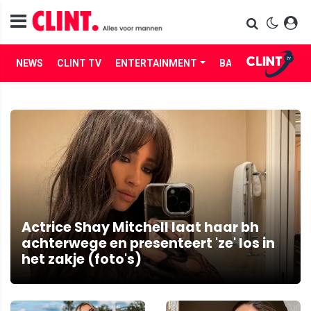
NEWS
CLINT TV
ENTERTAINMENT
BABES
LIFE
Actrice Shay Mitchell laat haar bh
achterwege en presenteert 'ze' los in
het zakje (foto's)