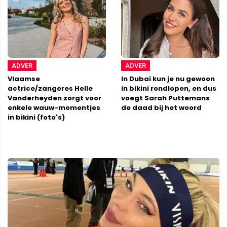
ADVER
ADVER
Vlaamse
In Dubai kun je nu gewoon
actrice/zangeres Helle
in bikini rondlopen, en dus
Vanderheyden zorgt voor
voegt Sarah Puttemans
enkele wauw-momentjes
de daad bij het woord
in bikini (foto's)