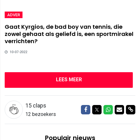
ADVER
Gaat Kyrgios, de bad boy van tennis, die
zowel gehaat als geliefd is, een sportmirakel
verrichten?
10-07-2022
LEES MEER
15
claps
Delen op Facebook
Delen op Twitter
Delen op W
Delen v
Del
12 bezoekers
Populair nieuws