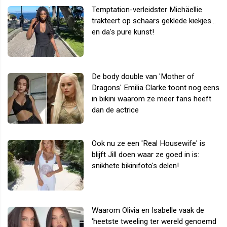
Temptation-verleidster Michäellie
trakteert op schaars geklede kiekjes...
en da's pure kunst!
De body double van 'Mother of
Dragons' Emilia Clarke toont nog eens
in bikini waarom ze meer fans heeft
dan de actrice
Ook nu ze een 'Real Housewife' is
blijft Jill doen waar ze goed in is:
snikhete bikinifoto's delen!
Waarom Olivia en Isabelle vaak de
'heetste tweeling ter wereld genoemd