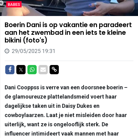
BABES
Boerin Dani is op vakantie en paradeert
aan het zwembad in een iets te kleine
bikini (foto's)
29/05/2025 19:31
Delen op Facebook
Delen op Twitter
Delen op Whatsapp
Delen via Mail
Delen via link
Dani Cooppss is verre van een doorsnee boerin –
de glamoureuze plattelandsmeid voert haar
dagelijkse taken uit in Daisy Dukes en
cowboylaarzen. Laat je niet misleiden door haar
uiterlijk, want ze is ongelooflijk sterk. De
influencer intimideert vaak mannen met haar