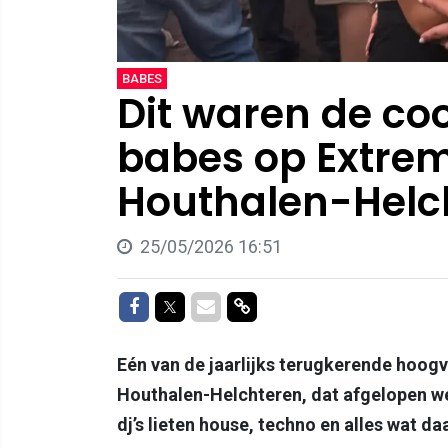
BABES
Dit waren de co
babes op Extrem
Houthalen-Helch
25/05/2026 16:51
Delen op Facebook
Delen op Twitter
Delen via Mail
Delen via link
Eén van de jaarlijks terugkerende hoogv
Houthalen-Helchteren, dat afgelopen we
dj’s lieten house, techno en alles wat da