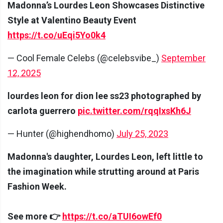
Madonna’s Lourdes Leon Showcases Distinctive
Style at Valentino Beauty Event
https://t.co/uEqi5Yo0k4
— Cool Female Celebs (@celebsvibe_)
September
12, 2025
lourdes leon for dion lee ss23 photographed by
carlota guerrero
pic.twitter.com/rqqIxsKh6J
— Hunter (@highendhomo)
July 25, 2023
Madonna's daughter, Lourdes Leon, left little to
the imagination while strutting around at Paris
Fashion Week.
See more 👉
https://t.co/aTUI6owEf0