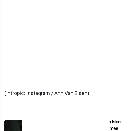
(Intropic: Instagram / Ann Van Elsen)
Populair nieuws
De heerlijke Pauline Slangen in bikini...
daar kom je het weekend wel mee