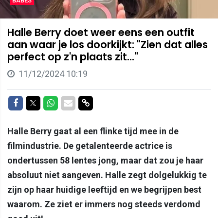
BABES
Halle Berry doet weer eens een outfit
aan waar je los doorkijkt: "Zien dat alles
perfect op z'n plaats zit..."
11/12/2024 10:19
Delen op Facebook
Delen op Twitter
Delen op Whatsapp
Delen via Mail
Delen via link
Halle Berry gaat al een flinke tijd mee in de
filmindustrie. De getalenteerde actrice is
ondertussen 58 lentes jong, maar dat zou je haar
absoluut niet aangeven. Halle zegt dolgelukkig te
zijn op haar huidige leeftijd en we begrijpen best
waarom. Ze ziet er immers nog steeds verdomd