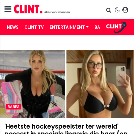
NEWS
CLINT TV
ENTERTAINMENT
BABES
LIFE
BABES
'Heetste hockeyspeelster ter wereld'
poseert in speciale lingerie die haar (en