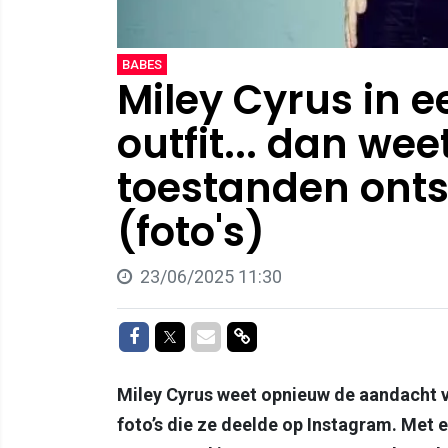
BABES
Miley Cyrus in 
outfit... dan weet
toestanden ont
(foto's)
23/06/2025 11:30
Delen op Facebook
Delen op Twitter
Delen via Mail
Delen via link
Miley Cyrus weet opnieuw de aandacht v
foto’s die ze deelde op Instagram. Met 