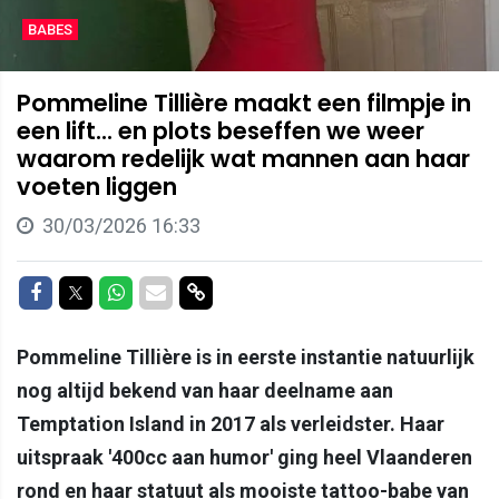
BABES
Pommeline Tillière maakt een filmpje in
een lift... en plots beseffen we weer
waarom redelijk wat mannen aan haar
voeten liggen
30/03/2026 16:33
Delen op Facebook
Delen op Twitter
Delen op Whatsapp
Delen via Mail
Delen via link
Pommeline Tillière is in eerste instantie natuurlijk
nog altijd bekend van haar deelname aan
Temptation Island in 2017 als verleidster. Haar
uitspraak '400cc aan humor' ging heel Vlaanderen
rond en haar statuut als mooiste tattoo-babe van