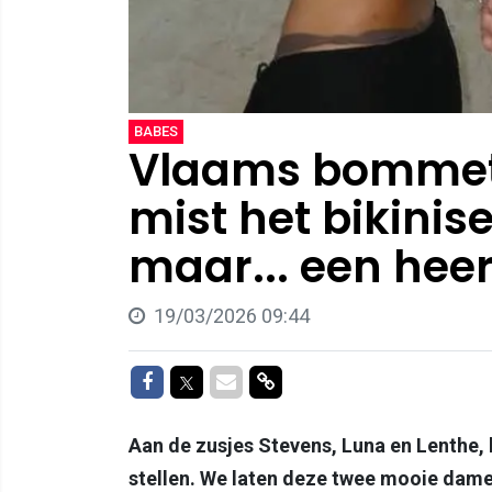
BABES
Vlaams bommetj
mist het bikinis
maar... een heerl
19/03/2026 09:44
Delen op Facebook
Delen op Twitter
Delen via Mail
Delen via link
Aan de zusjes Stevens, Luna en Lenthe, h
stellen. We laten deze twee mooie dam