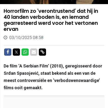
Horrorfilm zo 'verontrustend' dat hij in
40 landen verboden is, en iemand
gearresteerd werd voor het vertonen
ervan
03/10/2025 08:58
Delen op Facebook
Delen op Twitter
Delen op Whatsapp
Delen via Mail
Delen via link
De film ‘A Serbian Film’ (2010), geregisseerd door
Srđan Spasojević, staat bekend als een van de
meest controversiële en ‘verbodswenswaardige’
films ooit gemaakt.