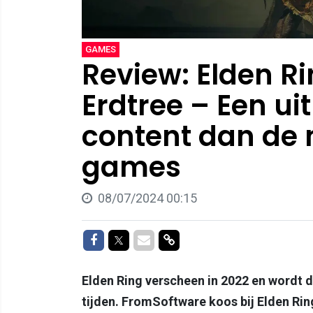
GAMES
Review: Elden R
Erdtree – Een u
content dan de 
games
08/07/2024 00:15
Delen op Facebook
Delen op Twitter
Delen via Mail
Delen via link
Elden Ring verscheen in 2022 en wordt d
tijden. FromSoftware koos bij Elden Ri