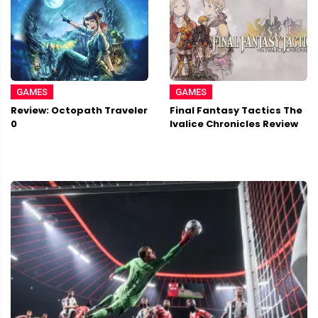
GAMES
GAMES
Review: Octopath Traveler
Final Fantasy Tactics The
0
Ivalice Chronicles Review