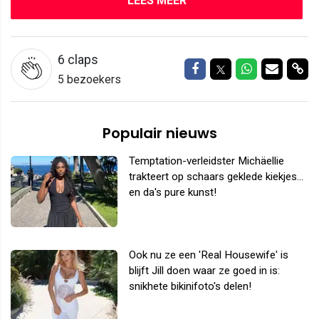
LEES MEER
6
claps
Delen op Facebook
Delen op Twitter
Delen op W
Delen v
Del
5 bezoekers
Populair nieuws
Temptation-verleidster Michäellie
trakteert op schaars geklede kiekjes...
en da's pure kunst!
Ook nu ze een 'Real Housewife' is
blijft Jill doen waar ze goed in is:
snikhete bikinifoto's delen!