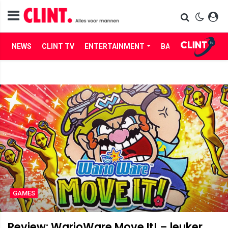
NEWS
CLINT TV
ENTERTAINMENT
BABES
LIFE
GAMES
Review: WarioWare Move It! – leuker