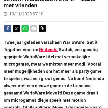
met vrienden
13/11/2023 07:10
Delen op Facebook
Delen op Twitter
Delen op Whatsapp
Delen via Mail
Delen via link
Twee jaar geleden verscheen WarioWare: Get it
Together voor de
Nintendo
Switch, een gunstig
geprijsde WarioWare titel met vermakelijke
microgames, maar we misten meer modi. Vooral
meer mogelijkheden om het meer als party game
te spelen, was een groot gemis. Nu komt Nintendo
alweer met een nieuwe game in de franchise
genaamd WarioWare Move It! Deze game draait
om microgames die je speelt met motion
controls. Of WarioWare: Move It de moeite waard