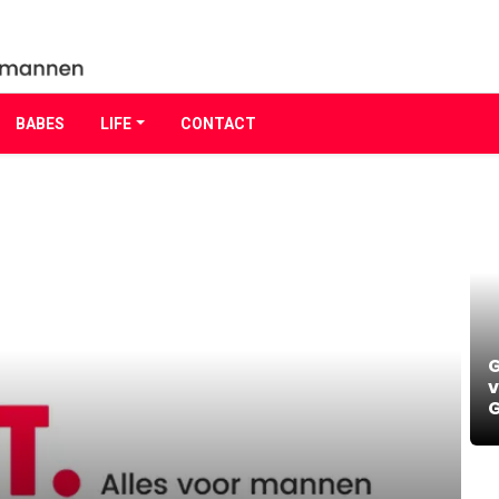
BABES
LIFE
CONTACT
G
v
G