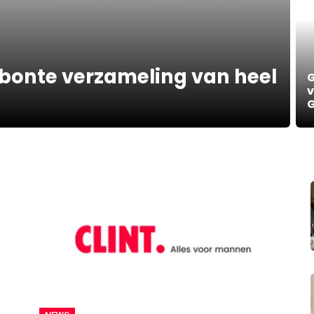
 bonte verzameling van heel
G
v
G