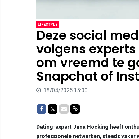
LIFESTYLE
Deze social me
volgens experts
om vreemd te ga
Snapchat of In
18/04/2025 15:00
Delen op Facebook
Delen op Twitter
Delen via Mail
Delen via link
Dating-expert Jana Hocking heeft onthu
professionele netwerken, steeds vaker w