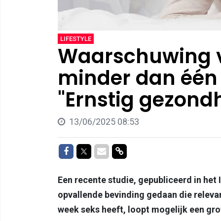
LIFESTYLE
Waarschuwing v
minder dan één 
"Ernstig gezondh
13/06/2025 08:53
Delen op Facebook
Delen op Twitter
Delen via Mail
Delen via link
Een recente studie, gepubliceerd in het 
opvallende bevinding gedaan die relevant
week seks heeft, loopt mogelijk een gro