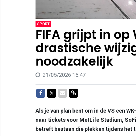
SPORT
FIFA grijpt in op
drastische wijzi
noodzakelijk
21/05/2026 15:47
Delen op Facebook
Delen op Twitter
Delen via Mail
Delen via link
Als je van plan bent om in de VS een WK-
naar tickets voor MetLife Stadium, So
betreft bestaan die plekken tijdens het 