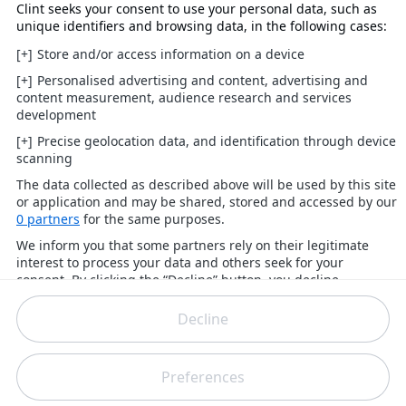
films ziet", waarbij haar baas haar verwende met
weelderige cadeaus en haar meenam naar luxe
hotels. Maar er was voor haar één groot probleem in
hun geheime relatie.
"Hij zwijgt maar niet over het werk!"
In een post gedeeld door Fesshole, bekende ze: "Ik
heb een affaire met mijn baas. Een van die zoals je
in films en tv-shows ziet, waar hij me meeneemt
naar mooie hotels en lingerie voor me koopt. Als we
het doen, bezorgt hij me ontelbaar veel orgasmes.
Maar... daarna wil hij nog steeds alleen maar over
werk praten. Zelfs de stomende affaire is niet
genoeg om te doen zwijgen over het werk!" Lezers
van de post konden het niet laten de vrouw te plagen