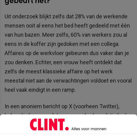
gebeurt het?
Uit onderzoek blijkt zelfs dat 28% van de werkende
mensen ooit al eens het bed heeft gedeeld met één
van hun bazen. Meer zelfs, 60% van werkers zou al
eens in de koffer zijn gedoken met een collega.
Affaires op de werkvloer gebeuren dus vaker dan je
zou denken. Echter, een vrouw heeft ontdekt dat
zelfs de meest klassieke affaire op het werk
meestal niet aan de verwachtingen voldoet en vooral
heel vaak eindigt in een ramp.
In een anoniem bericht op X (voorheen Twitter),
bekende de vrouw dat ze een verboden relatie had
met haar baas en dat alles begon als een droom. Ze
beschreef het als een soort romantiek "zoals je in