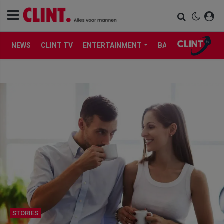
NEWS
CLINT TV
ENTERTAINMENT
BABES
LIFE
STORIES