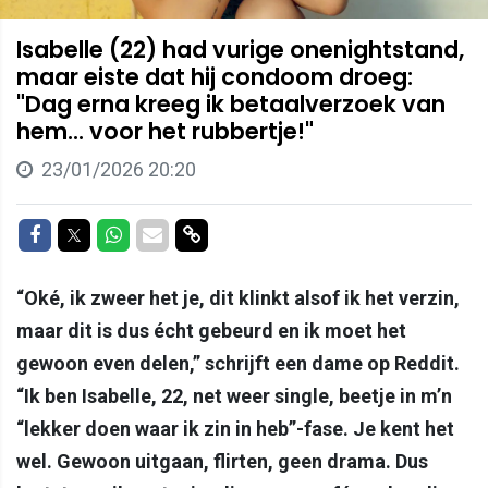
Isabelle (22) had vurige onenightstand,
maar eiste dat hij condoom droeg:
"Dag erna kreeg ik betaalverzoek van
hem... voor het rubbertje!"
23/01/2026 20:20
Delen op Facebook
Delen op Twitter
Delen op Whatsapp
Delen via Mail
Delen via link
“Oké, ik zweer het je, dit klinkt alsof ik het verzin,
maar dit is dus écht gebeurd en ik moet het
gewoon even delen,” schrijft een dame op Reddit.
“Ik ben Isabelle, 22, net weer single, beetje in m’n
“lekker doen waar ik zin in heb”-fase. Je kent het
wel. Gewoon uitgaan, flirten, geen drama. Dus