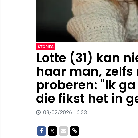
STORIES
Lotte (31) kan n
haar man, zelfs 
proberen: "Ik ga
die fikst het in g
03/02/2026 16:33
Delen op Facebook
Delen op Twitter
Delen via Mail
Delen via link