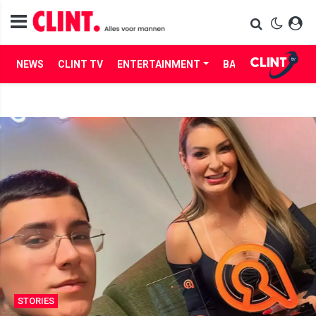
NEWS
CLINT TV
ENTERTAINMENT
BABES
LIFE
STORIES