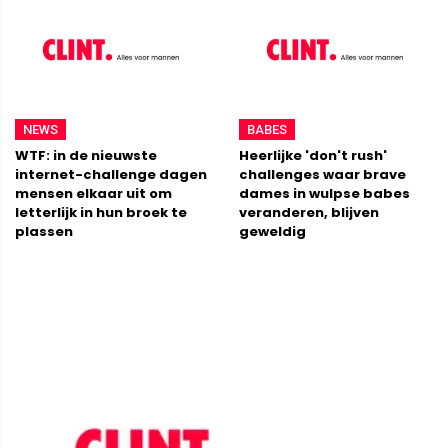
NEWS
BABES
WTF: in de nieuwste
Heerlijke 'don't rush'
internet-challenge dagen
challenges waar brave
mensen elkaar uit om
dames in wulpse babes
letterlijk in hun broek te
veranderen, blijven
plassen
geweldig