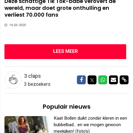
Deze schattige Tik Tok-babe verovert de
wereld, maar doet grote onthulling en
verliest 70.000 fans
14-03-2020
LEES MEER
3
claps
Delen op Facebook
Delen op Twitter
Delen op W
Delen v
Del
3 bezoekers
Populair nieuws
Kaat Bollen duikt zonder kleren in een
bubbelbad... en we mogen gewoon
meekijken! (foto's)