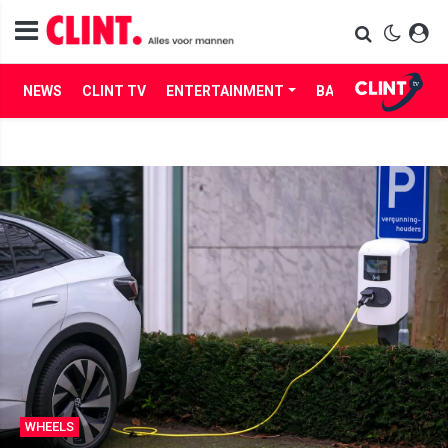
NEWS
CLINT TV
ENTERTAINMENT
BABES
LIFE
WHEELS