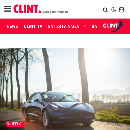
NEWS
CLINT TV
ENTERTAINMENT
BABES
LIFE
WHEELS