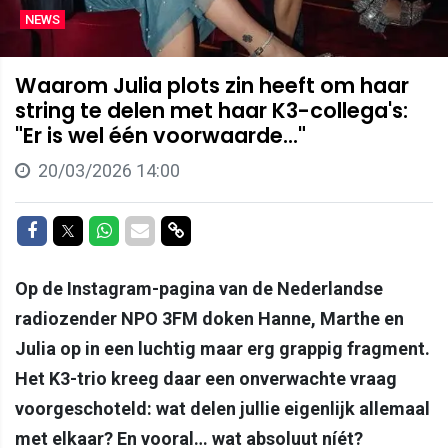
NEWS
Waarom Julia plots zin heeft om haar
string te delen met haar K3-collega's:
"Er is wel één voorwaarde..."
20/03/2026 14:00
Delen op Facebook
Delen op Twitter
Delen op Whatsapp
Delen via Mail
Delen via link
Op de Instagram-pagina van de Nederlandse
radiozender NPO 3FM doken Hanne, Marthe en
Julia op in een luchtig maar erg grappig fragment.
Het K3-trio kreeg daar een onverwachte vraag
voorgeschoteld: wat delen jullie eigenlijk allemaal
met elkaar? En vooral… wat absoluut níét?