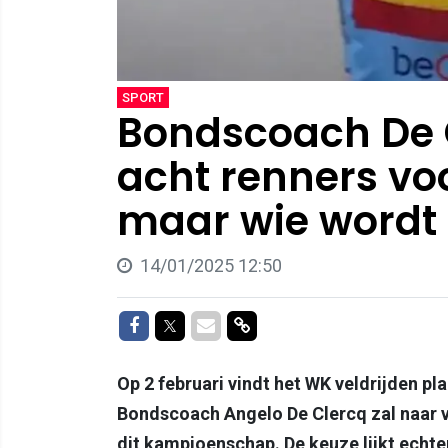
SPORT
Bondscoach De C
acht renners vo
maar wie word
14/01/2025 12:50
Delen op Facebook
Delen op Twitter
Delen via Mail
Delen via link
Op 2 februari vindt het WK veldrijden pla
Bondscoach Angelo De Clercq zal naar 
dit kampioenschap. De keuze lijkt echte