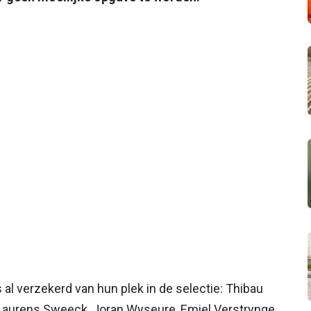
al verzekerd van hun plek in de selectie: Thibau
, Laurens Sweeck, Joran Wyseure, Emiel Verstrynge,