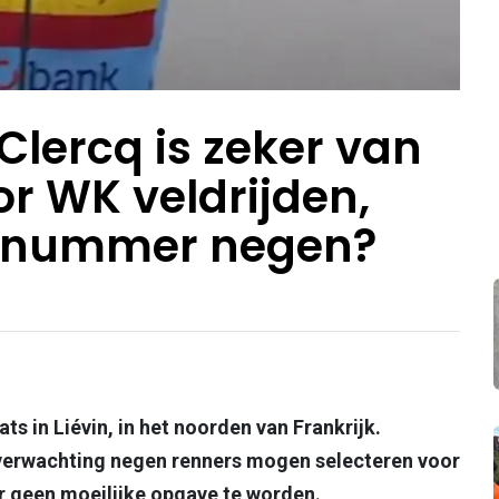
lercq is zeker van
or WK veldrijden,
t nummer negen?
ats in Liévin, in het noorden van Frankrijk.
verwachting negen renners mogen selecteren voor
r geen moeilijke opgave te worden.