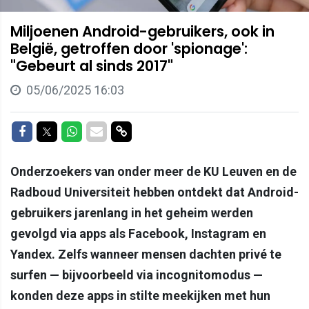
Miljoenen Android-gebruikers, ook in
België, getroffen door 'spionage':
"Gebeurt al sinds 2017"
05/06/2025 16:03
Delen op Facebook
Delen op Twitter
Delen op Whatsapp
Delen via Mail
Delen via link
Onderzoekers van onder meer de KU Leuven en de
Radboud Universiteit hebben ontdekt dat Android-
gebruikers jarenlang in het geheim werden
gevolgd via apps als Facebook, Instagram en
Yandex. Zelfs wanneer mensen dachten privé te
surfen — bijvoorbeeld via incognitomodus —
konden deze apps in stilte meekijken met hun